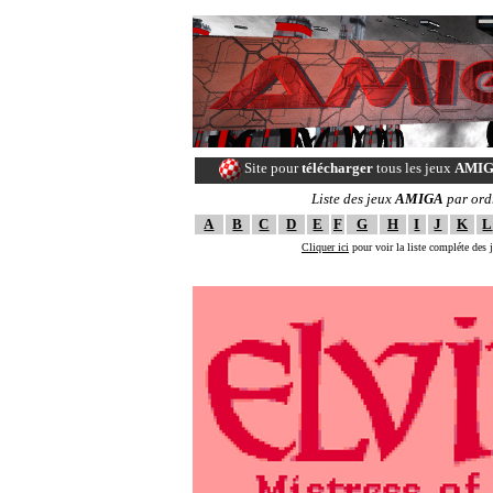
Site pour
télécharger
tous les jeux
AMI
Liste des jeux
AMIGA
par ord
A
B
C
D
E
F
G
H
I
J
K
L
Cliquer ici
pour voir la liste compléte des
--==[ The ULTI